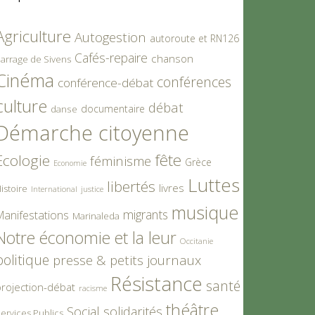
Agriculture
Autogestion
autoroute et RN126
Cafés-repaire
chanson
arrage de Sivens
Cinéma
conférences
conférence-débat
culture
débat
documentaire
danse
Démarche citoyenne
fête
Ecologie
féminisme
Grèce
Economie
Luttes
libertés
livres
istoire
International
justice
musique
migrants
Manifestations
Marinaleda
Notre économie et la leur
Occitanie
politique
presse & petits journaux
Résistance
santé
rojection-débat
racisme
théâtre
Social
solidarités
ervices Publics