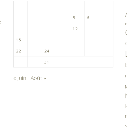
L
M
M
J
V
S
D
1
2
3
4
5
6
7
x
B
8
9
10
11
12
13
14
15
16
17
18
19
20
21
22
23
24
25
26
27
28
29
30
31
H
« Juin
Août »
p
S