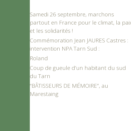
Samedi 26 septembre, marchons
partout en France pour le climat, la pai
et les solidarités !
Commémoration Jean JAURES Castres :
intervention NPA Tarn Sud :
Roland
Coup de gueule d’un habitant du sud
du Tarn
“BÂTISSEURS DE MÉMOIRE”, au
Marestaing