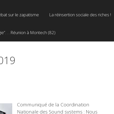
bat sur le zapatisme
La réinsertion sociale des riches !
”. . . Réunion à Montech (82)
2019
Communiqué de la Coordination
Nationale des Sound systems : Nous