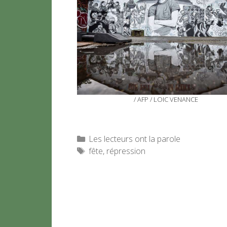
/ AFP / LOIC VENANCE
Catégories
Les lecteurs ont la parole
Étiquettes
fête
,
répression