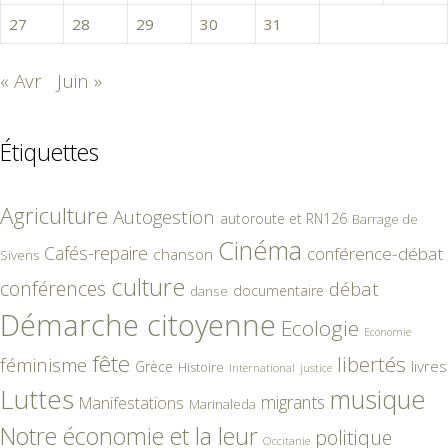
27
28
29
30
31
« Avr
Juin »
Étiquettes
Agriculture
Autogestion
autoroute et RN126
Barrage de
Cinéma
Cafés-repaire
conférence-débat
chanson
Sivens
culture
conférences
débat
documentaire
danse
Démarche citoyenne
Ecologie
Economie
fête
libertés
féminisme
livres
Grèce
Histoire
International
justice
Luttes
musique
migrants
Manifestations
Marinaleda
Notre économie et la leur
politique
Occitanie