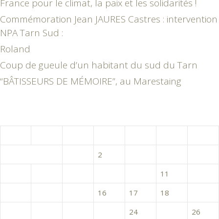
France pour le climat, la paix et les solidarités !
Commémoration Jean JAURES Castres : intervention
NPA Tarn Sud :
Roland
Coup de gueule d’un habitant du sud du Tarn
“BÂTISSEURS DE MÉMOIRE”, au Marestaing
mai 2019
L
M
M
J
V
S
D
1
2
3
4
5
6
7
8
9
10
11
12
13
14
15
16
17
18
19
20
21
22
23
24
25
26