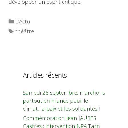
développer un esprit critique.
Catégories
L'Actu
Étiquettes
théâtre
Articles récents
Samedi 26 septembre, marchons
partout en France pour le
climat, la paix et les solidarités !
Commémoration Jean JAURES
Castres : intervention NPA Tarn