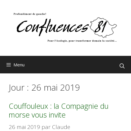
Aller
au
contenu
Menu
Jour :
26 mai 2019
Couffouleux : la Compagnie du
morse vous invite
26 mai 2019
par
Claude