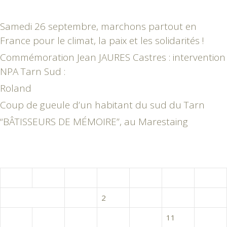
Samedi 26 septembre, marchons partout en
France pour le climat, la paix et les solidarités !
Commémoration Jean JAURES Castres : intervention
NPA Tarn Sud :
Roland
Coup de gueule d’un habitant du sud du Tarn
“BÂTISSEURS DE MÉMOIRE”, au Marestaing
mai 2019
L
M
M
J
V
S
D
1
2
3
4
5
6
7
8
9
10
11
12