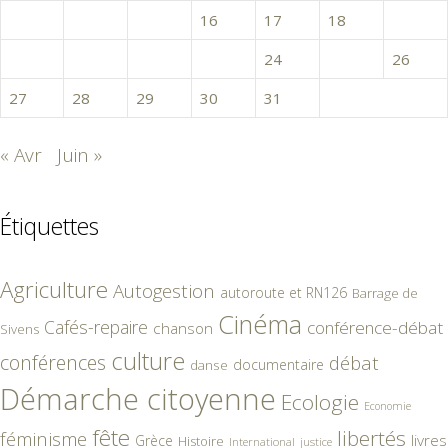
13
14
15
16
17
18
19
20
21
22
23
24
25
26
27
28
29
30
31
« Avr
Juin »
Étiquettes
Agriculture
Autogestion
autoroute et RN126
Barrage de
Cinéma
Cafés-repaire
conférence-débat
chanson
Sivens
culture
conférences
débat
documentaire
danse
Démarche citoyenne
Ecologie
Economie
fête
libertés
féminisme
livres
Grèce
Histoire
International
justice