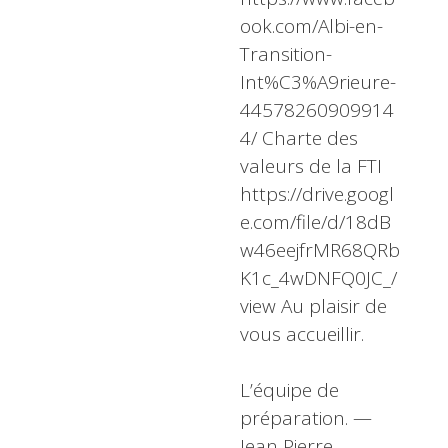
ook.com/Albi-en-
Transition-
Int%C3%A9rieure-
44578260909914
4/ Charte des
valeurs de la FTI
https://drive.googl
e.com/file/d/18dB
w46eejfrMR68QRb
K1c_4wDNFQ0JC_/
view Au plaisir de
vous accueillir.
L’équipe de
préparation. —
Jean Pierre