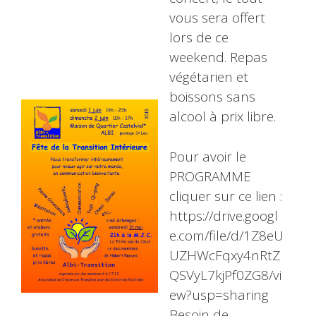
vous sera offert
lors de ce
weekend. Repas
végétarien et
boissons sans
alcool à prix libre.
Pour avoir le
PROGRAMME
cliquer sur ce lien :
https://drive.googl
e.com/file/d/1Z8eU
UZHWcFqxy4nRtZ
QSVyL7kjPf0ZG8/vi
ew?usp=sharing
Besoin de