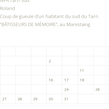
NPA Tarn Sud :
Roland
Coup de gueule d’un habitant du sud du Tarn
“BÂTISSEURS DE MÉMOIRE”, au Marestaing
mai 2019
L
M
M
J
V
S
D
1
2
3
4
5
6
7
8
9
10
11
12
13
14
15
16
17
18
19
20
21
22
23
24
25
26
27
28
29
30
31