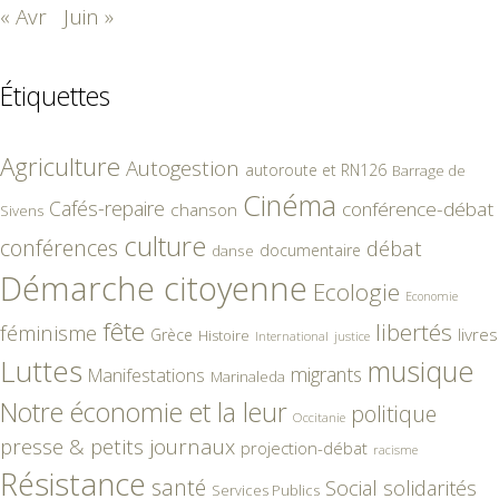
« Avr
Juin »
Étiquettes
Agriculture
Autogestion
autoroute et RN126
Barrage de
Cinéma
Cafés-repaire
conférence-débat
chanson
Sivens
culture
conférences
débat
documentaire
danse
Démarche citoyenne
Ecologie
Economie
fête
libertés
féminisme
livres
Grèce
Histoire
International
justice
Luttes
musique
migrants
Manifestations
Marinaleda
Notre économie et la leur
politique
Occitanie
presse & petits journaux
projection-débat
racisme
Résistance
santé
Social
solidarités
Services Publics