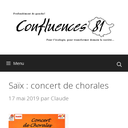
Aller
au
contenu
Menu
Saïx : concert de chorales
17 mai 2019
par
Claude