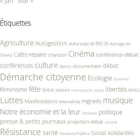
« Jan
Mar »
Étiquettes
Agriculture
Autogestion
autoroute et RN126
Barrage de
Cinéma
Cafés-repaire
conférence-débat
chanson
Sivens
culture
conférences
débat
documentaire
danse
Démarche citoyenne
Ecologie
Economie
fête
libertés
féminisme
livres
Grèce
Histoire
International
justice
Luttes
musique
migrants
Manifestations
Marinaleda
Notre économie et la leur
politique
Occitanie
presse & petits journaux
projection-débat
racisme
Résistance
santé
Social
solidarités
Services Publics