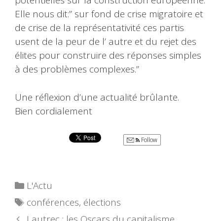
potentielles sur la construction européenne.
Elle nous dit:” sur fond de crise migratoire et
de crise de la représentativité ces partis
usent de la peur de l’ autre et du rejet des
élites pour construire des réponses simples
à des problèmes complexes.”
Une réflexion d’une actualité brûlante.
Bien cordialement
Follow
Catégories
L'Actu
Étiquettes
conférences
,
élections
Lautrec : les Oscars du capitalisme