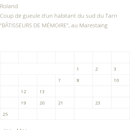
Roland
Coup de gueule d’un habitant du sud du Tarn
“BÂTISSEURS DE MÉMOIRE”, au Marestaing
février 2019
L
M
M
J
V
S
D
1
2
3
4
5
6
7
8
9
10
11
12
13
14
15
16
17
18
19
20
21
22
23
24
25
26
27
28