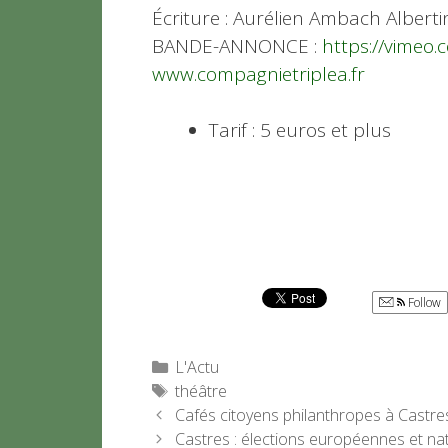
Écriture : Aurélien Ambach Albert
BANDE-ANNONCE :
https://vimeo
www.compagnietriplea.fr
Tarif : 5 euros et plus
Follow
Catégories
L'Actu
Étiquettes
théâtre
Cafés citoyens philanthropes à Castre
Castres : élections européennes et na