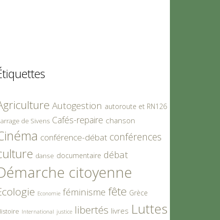
Étiquettes
Agriculture
Autogestion
autoroute et RN126
Cafés-repaire
chanson
arrage de Sivens
Cinéma
conférences
conférence-débat
culture
débat
documentaire
danse
Démarche citoyenne
fête
Ecologie
féminisme
Grèce
Economie
Luttes
libertés
livres
istoire
International
justice