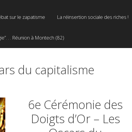
bat sur le zapatisme
La réinsertion sociale des riches !
”. . . Réunion à Montech (82)
cars du capitalisme
6e Cérémonie des
Doigts d’Or – Les