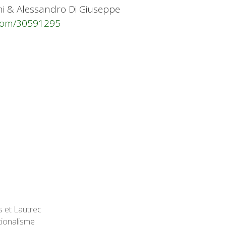
ini & Alessandro Di Giuseppe
.com/30591295
s et Lautrec
tionalisme