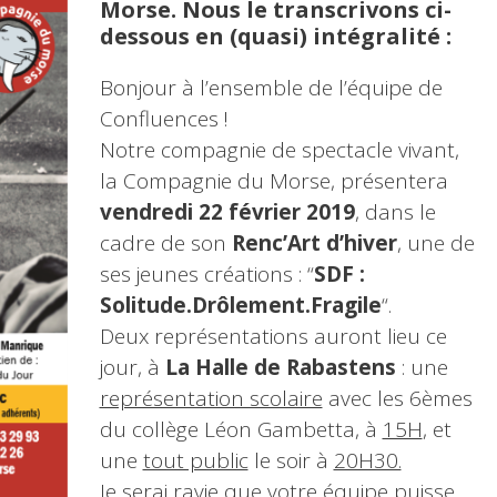
Morse. Nous le transcrivons ci-
dessous en (quasi) intégralité :
Bonjour à l’ensemble de l’équipe de
Confluences !
Notre compagnie de spectacle vivant,
la Compagnie du Morse, présentera
vendredi 22 février 2019
, dans le
cadre de son
Renc’Art d’hiver
, une de
ses jeunes créations : “
SDF :
Solitude.Drôlement.Fragile
“.
Deux représentations auront lieu ce
jour, à
La Halle de Rabastens
: une
représentation scolaire
avec les 6èmes
du collège Léon Gambetta, à
15H
, et
une
tout public
le soir à
20H30.
Je serai ravie que votre équipe puisse