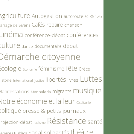
Agriculture
Autogestion
autoroute et RN126
Cafés-repaire
chanson
arrage de Sivens
Cinéma
conférences
conférence-débat
culture
débat
documentaire
danse
Démarche citoyenne
fête
Ecologie
féminisme
Grèce
Economie
Luttes
libertés
livres
istoire
International
justice
musique
migrants
Manifestations
Marinaleda
Notre économie et la leur
Occitanie
politique
presse & petits journaux
Résistance
santé
rojection-débat
racisme
théâtre
Social
solidarités
ervices Publics