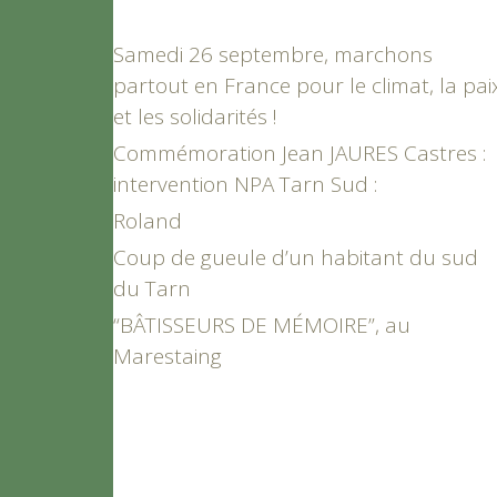
Samedi 26 septembre, marchons
partout en France pour le climat, la pai
et les solidarités !
Commémoration Jean JAURES Castres :
intervention NPA Tarn Sud :
Roland
Coup de gueule d’un habitant du sud
du Tarn
“BÂTISSEURS DE MÉMOIRE”, au
Marestaing