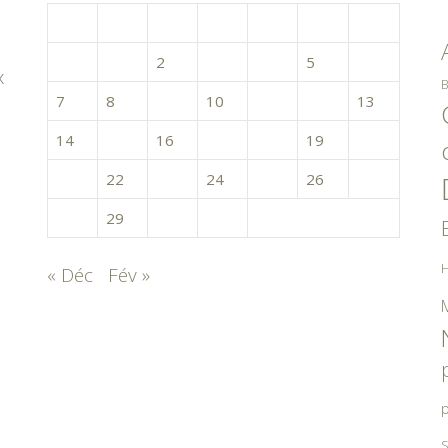
L
M
M
J
V
S
D
1
2
3
4
5
6
x
B
7
8
9
10
11
12
13
14
15
16
17
18
19
20
21
22
23
24
25
26
27
28
29
30
31
H
« Déc
Fév »
p
S