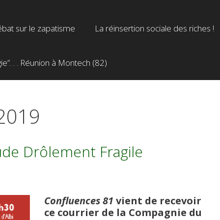
bat sur le zapatisme
La réinsertion sociale des riches !
”. . . Réunion à Montech (82)
 2019
ude Drôlement Fragile
Confluences 81
vient de recevoir
ce courrier de la Compagnie du