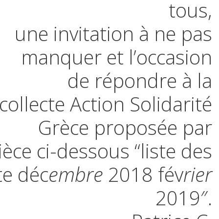
tous,
une invitation à ne pas
manquer et l’occasion
de répondre à la
collecte Action Solidarité
Grèce proposée par
èce ci-dessous “liste des
te déc
embre
2018 fév
rier
2019″.