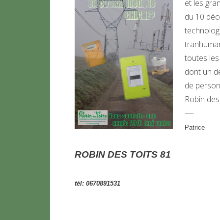
et les gra
du 10 déc
technologi
tranhumani
toutes les
dont un d
de personn
Robin des
—
Pa
ROBIN DES TOITS 81
tél: 0670891531