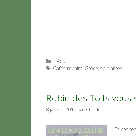
Catégories
L'Actu
Étiquettes
Cafés-repaire
,
Grèce
,
solidarités
Robin des Toits vous
8 janvier 2019
par
Claude
En ces tem