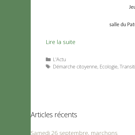
Je
salle du Pa
Lire la suite
Catégories
L'Actu
Étiquettes
Démarche citoyenne
,
Ecologie
,
Transit
Articles récents
Samedi 26 septembre, marchons