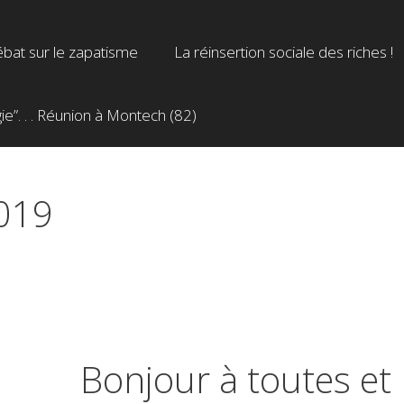
bat sur le zapatisme
La réinsertion sociale des riches !
”. . . Réunion à Montech (82)
2019
Bonjour à toutes et