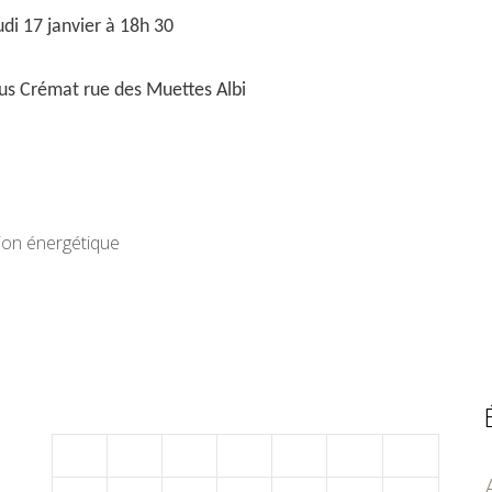
udi 17 janvier à 18h 30
tus Crémat rue des Muettes Albi
ion énergétique
janvier 2019
L
M
M
J
V
S
D