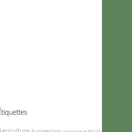
Étiquettes
Agriculture
Autogestion
autoroute et RN126