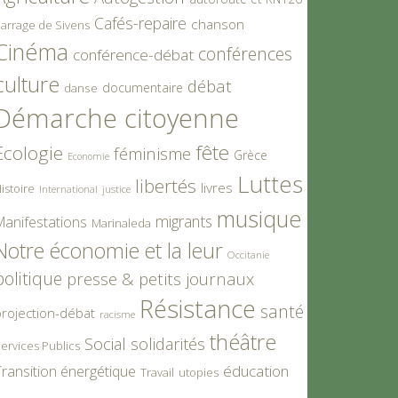
Cafés-repaire
chanson
arrage de Sivens
Cinéma
conférences
conférence-débat
culture
débat
documentaire
danse
Démarche citoyenne
fête
Ecologie
féminisme
Grèce
Economie
Luttes
libertés
livres
istoire
International
justice
musique
migrants
Manifestations
Marinaleda
Notre économie et la leur
Occitanie
politique
presse & petits journaux
Résistance
santé
rojection-débat
racisme
théâtre
Social
solidarités
ervices Publics
éducation
ransition énergétique
Travail
utopies