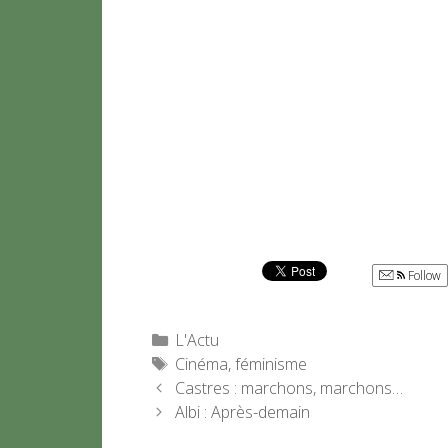
Follow
Catégories
L'Actu
Étiquettes
Cinéma
,
féminisme
Castres : marchons, marchons…
Albi : Après-demain