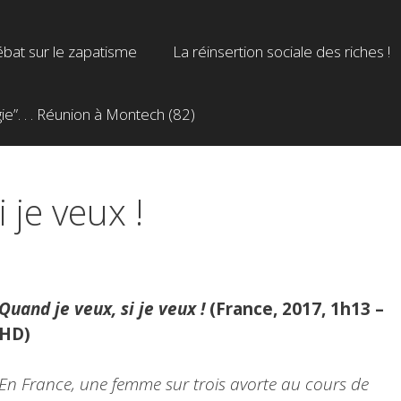
bat sur le zapatisme
La réinsertion sociale des riches !
”. . . Réunion à Montech (82)
 je veux !
Quand je veux, si je veux !
(France, 2017, 1h13 –
HD)
En France, une femme sur trois avorte au cours de