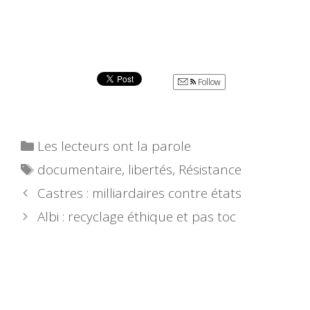
Follow
Catégories
Les lecteurs ont la parole
Étiquettes
documentaire
,
libertés
,
Résistance
Castres : milliardaires contre états
Albi : recyclage éthique et pas toc