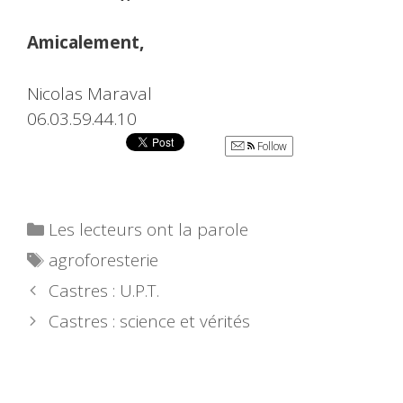
Amicalement,
Nicolas Maraval
06.03.59.44.10
Follow
Catégories
Les lecteurs ont la parole
Étiquettes
agroforesterie
Castres : U.P.T.
Castres : science et vérités