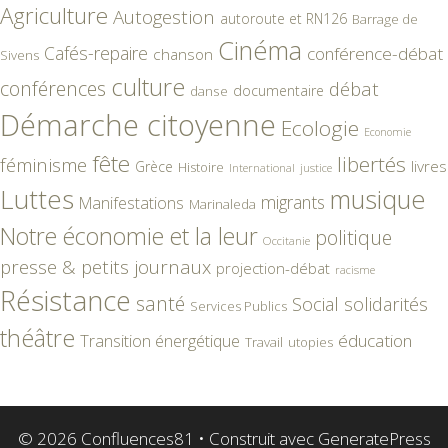
Agriculture
Autogestion
autoroute et RN126
Barrage de
Cinéma
Cafés-repaire
conférence-débat
chanson
Sivens
culture
conférences
débat
documentaire
danse
Démarche citoyenne
Ecologie
Economie
fête
libertés
féminisme
livres
Grèce
Histoire
International
justice
Luttes
musique
migrants
Manifestations
Marinaleda
Notre économie et la leur
politique
Occitanie
presse & petits journaux
projection-débat
racisme
Résistance
santé
Social
solidarités
Services Publics
théâtre
éducation
Transition énergétique
Travail
utopies
© 2026 Confluences81
• Construit avec
GeneratePress