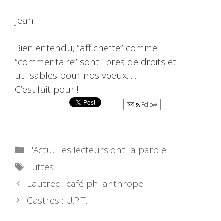
Jean
Bien entendu, “affichette” comme
“commentaire” sont libres de droits et
utilisables pour nos voeux. . .
C’est fait pour !
Follow
Catégories
L'Actu
,
Les lecteurs ont la parole
Étiquettes
Luttes
Lautrec : café philanthrope
Castres : U.P.T.