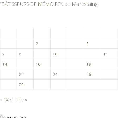
“BÂTISSEURS DE MÉMOIRE”, au Marestaing
janvier 2019
L
M
M
J
V
S
D
1
2
3
4
5
6
7
8
9
10
11
12
13
14
15
16
17
18
19
20
21
22
23
24
25
26
27
28
29
30
31
« Déc
Fév »