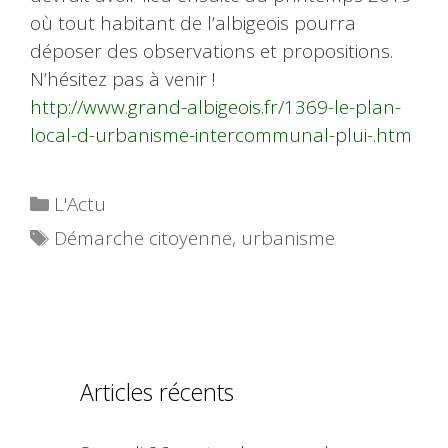
où tout habitant de l’albigeois pourra
déposer des observations et propositions.
N’hésitez pas à venir !
http://www.grand-albigeois.fr/1369-le-plan-
local-d-urbanisme-intercommunal-plui-.htm
Catégories
L'Actu
Étiquettes
Démarche citoyenne
,
urbanisme
Articles récents