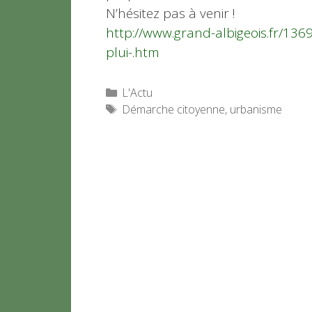
N’hésitez pas à venir !
http://www.grand-albigeois.fr/13
plui-.htm
Catégories
L'Actu
Étiquettes
Démarche citoyenne
,
urbanisme