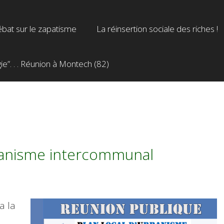
bat sur le zapatisme
La réinsertion sociale des riches !
”. . . Réunion à Montech (82)
rbanisme intercommunal
a la