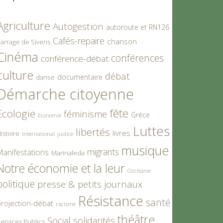
Agriculture
Autogestion
autoroute et RN126
Cafés-repaire
chanson
arrage de Sivens
Cinéma
conférences
conférence-débat
culture
débat
documentaire
danse
Démarche citoyenne
fête
Ecologie
féminisme
Grèce
Economie
Luttes
libertés
livres
istoire
International
justice
musique
migrants
Manifestations
Marinaleda
Notre économie et la leur
Occitanie
politique
presse & petits journaux
Résistance
santé
rojection-débat
racisme
théâtre
Social
solidarités
ervices Publics