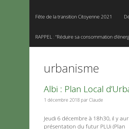
Fête de la transition Citoyenne 2021
Dé
RAPPEL : “Réduire sa consommation d’énergie
urbanisme
Albi : Plan Local d’U
1 décembre 2018
par
Claude
Jeudi 6 décembre à 18h30, il y aur
présentation du futur PLUi (Plan