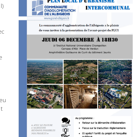
l)
ec
e
ieu
t