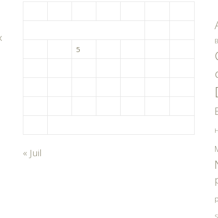
L
M
M
J
V
S
D
1
2
x
B
3
4
5
6
7
8
9
10
11
12
13
14
15
16
17
18
19
20
21
22
23
24
25
26
27
28
29
30
31
H
« Juil
p
S