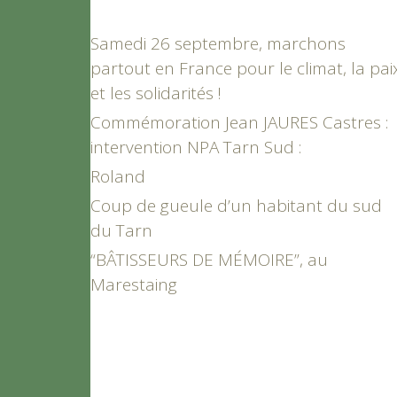
Samedi 26 septembre, marchons
partout en France pour le climat, la pai
et les solidarités !
Commémoration Jean JAURES Castres :
intervention NPA Tarn Sud :
Roland
Coup de gueule d’un habitant du sud
du Tarn
“BÂTISSEURS DE MÉMOIRE”, au
Marestaing