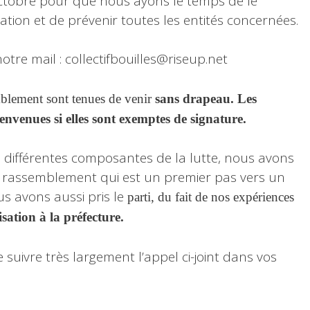
 octobre pour que nous ayons le temps de le
tion et de prévenir toutes les entités concernées.
re mail : collectifbouilles@riseup.net
mblement sont tenues de venir
sans
drapeau
. Les
envenues si elles sont exemptes de signature.
re différentes composantes de la lutte, nous avons
 ce rassemblement qui est un premier pas vers un
 avons aussi pris le
parti, du fait de nos expériences
sation à la préfecture
.
re suivre très largement l’appel ci-joint dans vos