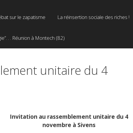
bat sur le zapatisme
La réinsertion sociale des riches !
”. . . Réunion à Montech (82)
lement unitaire du 4
Invitation au rassemblement unitaire du 4
novembre à Sivens