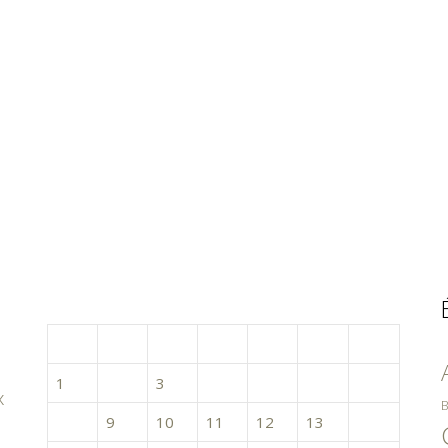
octobre 2018
L
M
M
J
V
S
D
1
2
3
4
5
6
7
x
B
8
9
10
11
12
13
14