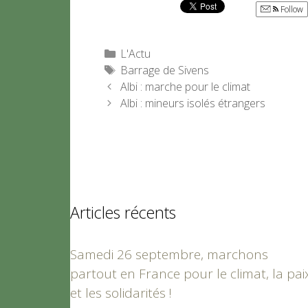
Follow
Catégories
L'Actu
Étiquettes
Barrage de Sivens
Albi : marche pour le climat
Albi : mineurs isolés étrangers
Articles récents
Samedi 26 septembre, marchons
partout en France pour le climat, la pai
et les solidarités !