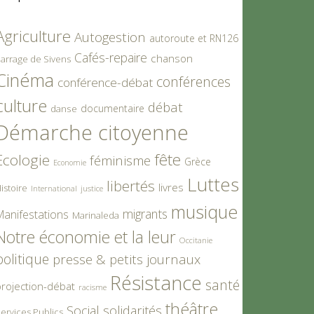
Agriculture
Autogestion
autoroute et RN126
Cafés-repaire
chanson
arrage de Sivens
Cinéma
conférences
conférence-débat
culture
débat
documentaire
danse
Démarche citoyenne
fête
Ecologie
féminisme
Grèce
Economie
Luttes
libertés
livres
istoire
International
justice
musique
migrants
Manifestations
Marinaleda
Notre économie et la leur
Occitanie
politique
presse & petits journaux
Résistance
santé
rojection-débat
racisme
théâtre
Social
solidarités
ervices Publics