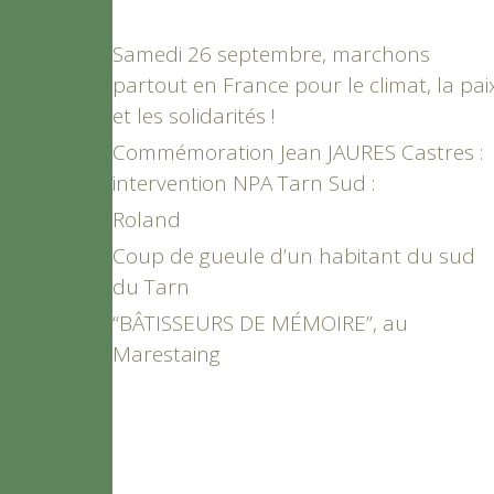
Samedi 26 septembre, marchons
partout en France pour le climat, la pai
et les solidarités !
Commémoration Jean JAURES Castres :
intervention NPA Tarn Sud :
Roland
Coup de gueule d’un habitant du sud
du Tarn
“BÂTISSEURS DE MÉMOIRE”, au
Marestaing