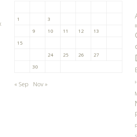
L
M
M
J
V
S
D
1
2
3
4
5
6
7
x
B
8
9
10
11
12
13
14
15
16
17
18
19
20
21
22
23
24
25
26
27
28
29
30
31
H
« Sep
Nov »
p
S