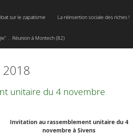
bat sur le zapatisme
La réinsertion sociale des riches !
”. . . Réunion à Montech (82)
e 2018
nt unitaire du 4 novembre
Invitation au rassemblement unitaire du 4
novembre à Sivens