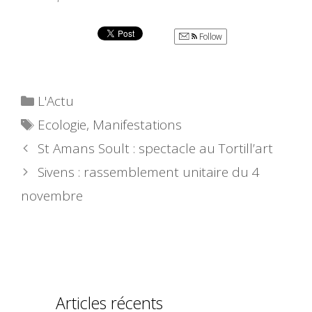
Follow
Catégories
L'Actu
Étiquettes
Ecologie
,
Manifestations
St Amans Soult : spectacle au Tortill’art
Sivens : rassemblement unitaire du 4
novembre
Articles récents