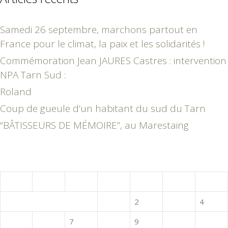
Samedi 26 septembre, marchons partout en
France pour le climat, la paix et les solidarités !
Commémoration Jean JAURES Castres : intervention
NPA Tarn Sud :
Roland
Coup de gueule d’un habitant du sud du Tarn
“BÂTISSEURS DE MÉMOIRE”, au Marestaing
mars 2018
L
M
M
J
V
S
D
1
2
3
4
5
6
7
8
9
10
11