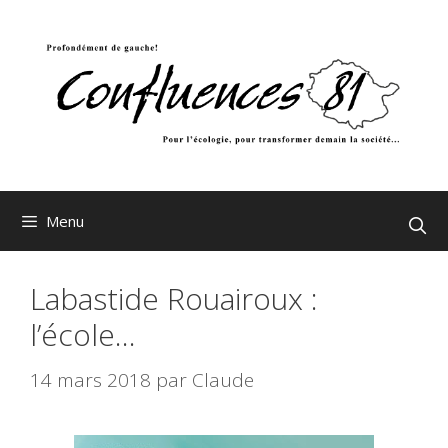
Aller
au
contenu
Menu
Labastide Rouairoux :
l’école…
14 mars 2018
par
Claude