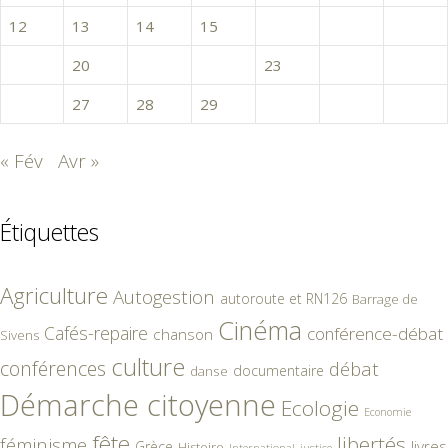
12
13
14
15
16
17
18
19
20
21
22
23
24
25
26
27
28
29
30
31
« Fév
Avr »
Étiquettes
Agriculture
Autogestion
autoroute et RN126
Barrage de
Cinéma
Cafés-repaire
conférence-débat
chanson
Sivens
culture
conférences
débat
documentaire
danse
Démarche citoyenne
Ecologie
Economie
fête
libertés
féminisme
livres
Grèce
Histoire
International
justice