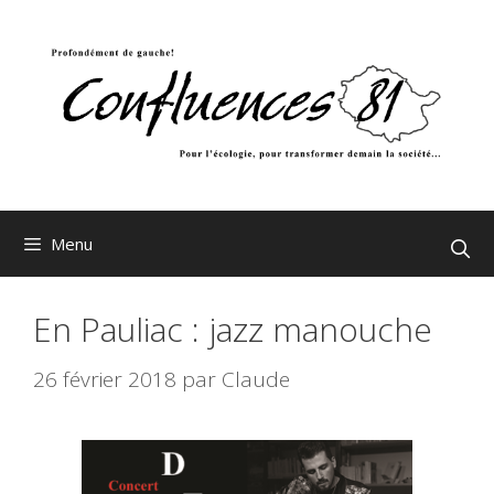
Aller
au
contenu
Menu
En Pauliac : jazz manouche
26 février 2018
par
Claude