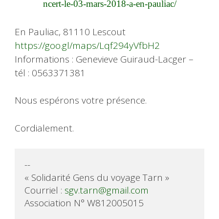
ncert-le-03-mars-2018-a-en-pauliac/
En Pauliac, 81110 Lescout
https://goo.gl/maps/Lqf294yVfbH2
Informations : Genevieve Guiraud-Lacger –
tél : 0563371381
Nous espérons votre présence.
Cordialement.
-- 

« Solidarité Gens du voyage Tarn »

Courriel : 
sgv.tarn@gmail.com