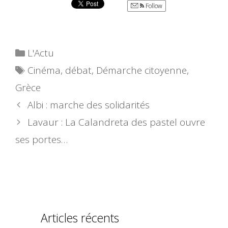
Follow
Catégories
L'Actu
Étiquettes
Cinéma
,
débat
,
Démarche citoyenne
,
Grèce
Albi : marche des solidarités
Lavaur : La Calandreta des pastel ouvre
ses portes…
Articles récents