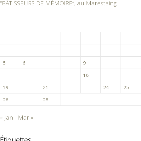
“BÂTISSEURS DE MÉMOIRE”, au Marestaing
février 2018
L
M
M
J
V
S
D
1
2
3
4
5
6
7
8
9
10
11
12
13
14
15
16
17
18
19
20
21
22
23
24
25
26
27
28
« Jan
Mar »
Étiquettes