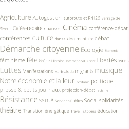
Agriculture
Autogestion
autoroute et RN126
Barrage de
Cinéma
Cafés-repaire
conférence-débat
chanson
Sivens
culture
conférences
débat
documentaire
danse
Démarche citoyenne
Ecologie
Economie
fête
libertés
féminisme
livres
Grèce
Histoire
International
justice
Luttes
musique
migrants
Manifestations
Marinaleda
Notre économie et la leur
politique
Occitanie
presse & petits journaux
projection-débat
racisme
Résistance
santé
Social
solidarités
Services Publics
théâtre
éducation
Transition énergétique
Travail
utopies