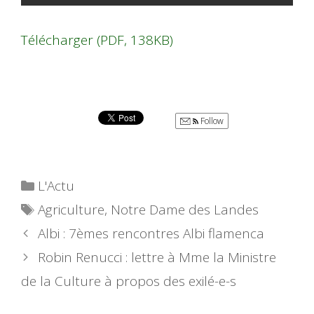
Télécharger (PDF, 138KB)
Follow
Catégories
L'Actu
Étiquettes
Agriculture
,
Notre Dame des Landes
Albi : 7èmes rencontres Albi flamenca
Robin Renucci : lettre à Mme la Ministre
de la Culture à propos des exilé-e-s