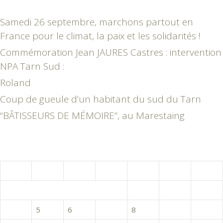
Samedi 26 septembre, marchons partout en
France pour le climat, la paix et les solidarités !
Commémoration Jean JAURES Castres : intervention
NPA Tarn Sud :
Roland
Coup de gueule d’un habitant du sud du Tarn
“BÂTISSEURS DE MÉMOIRE”, au Marestaing
septembre 2017
L
M
M
J
V
S
D
1
2
3
4
5
6
7
8
9
10