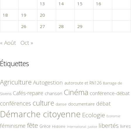
11
12
13
14
15
16
17
18
19
20
21
22
23
24
25
26
27
28
29
30
« Août
Oct »
Étiquettes
Agriculture
Autogestion
autoroute et RN126
Barrage de
Cinéma
Cafés-repaire
conférence-débat
chanson
Sivens
culture
conférences
débat
documentaire
danse
Démarche citoyenne
Ecologie
Economie
fête
libertés
féminisme
livres
Grèce
Histoire
International
justice