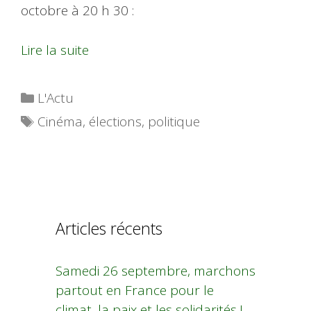
octobre à 20 h 30 :
Lire la suite
Catégories
L'Actu
Étiquettes
Cinéma
,
élections
,
politique
Articles récents
Samedi 26 septembre, marchons
partout en France pour le
climat, la paix et les solidarités !