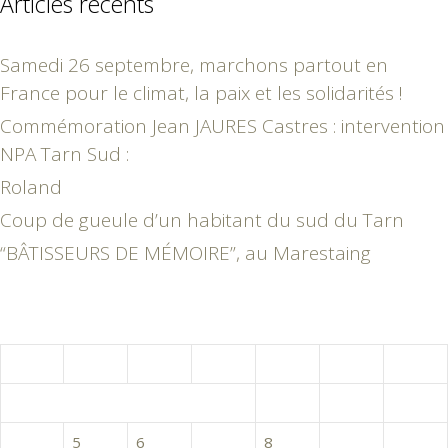
Articles récents
Samedi 26 septembre, marchons partout en
France pour le climat, la paix et les solidarités !
Commémoration Jean JAURES Castres : intervention
NPA Tarn Sud :
Roland
Coup de gueule d’un habitant du sud du Tarn
“BÂTISSEURS DE MÉMOIRE”, au Marestaing
septembre 2017
L
M
M
J
V
S
D
1
2
3
4
5
6
7
8
9
10