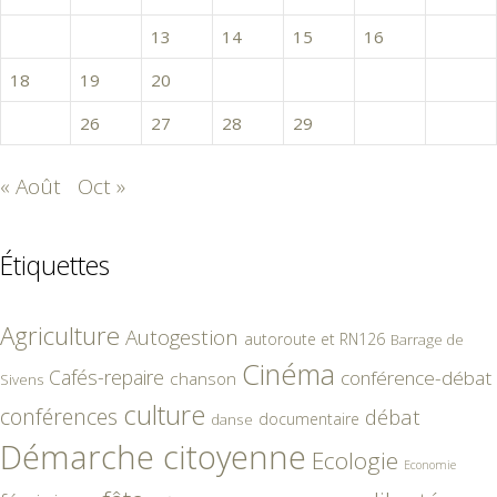
11
12
13
14
15
16
17
18
19
20
21
22
23
24
25
26
27
28
29
30
« Août
Oct »
Étiquettes
Agriculture
Autogestion
autoroute et RN126
Barrage de
Cinéma
Cafés-repaire
conférence-débat
chanson
Sivens
culture
conférences
débat
documentaire
danse
Démarche citoyenne
Ecologie
Economie