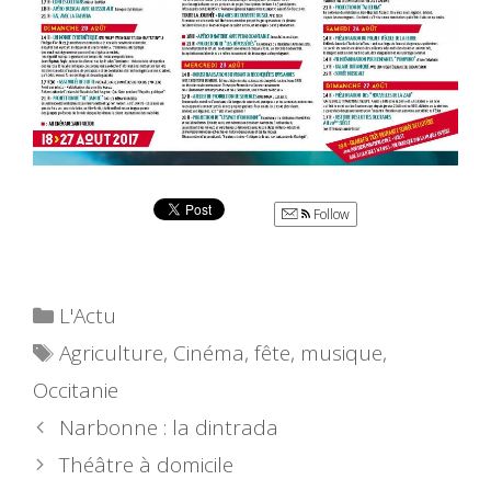
Follow
Catégories
L'Actu
Étiquettes
Agriculture
,
Cinéma
,
fête
,
musique
,
Occitanie
Narbonne : la dintrada
Théâtre à domicile