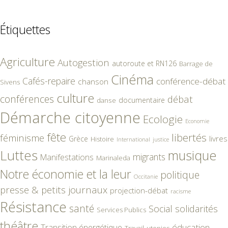
Étiquettes
Agriculture
Autogestion
autoroute et RN126
Barrage de
Cinéma
Cafés-repaire
conférence-débat
chanson
Sivens
culture
conférences
débat
documentaire
danse
Démarche citoyenne
Ecologie
Economie
fête
libertés
féminisme
livres
Grèce
Histoire
International
justice
Luttes
musique
migrants
Manifestations
Marinaleda
Notre économie et la leur
politique
Occitanie
presse & petits journaux
projection-débat
racisme
Résistance
santé
Social
solidarités
Services Publics
théâtre
éducation
Transition énergétique
Travail
utopies