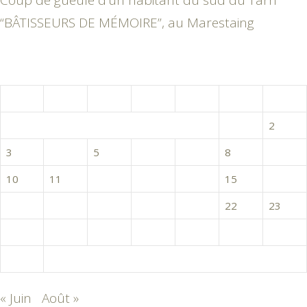
Coup de gueule d’un habitant du sud du Tarn
“BÂTISSEURS DE MÉMOIRE”, au Marestaing
juillet 2017
L
M
M
J
V
S
D
1
2
3
4
5
6
7
8
9
10
11
12
13
14
15
16
17
18
19
20
21
22
23
24
25
26
27
28
29
30
31
« Juin
Août »