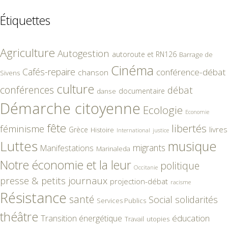
Étiquettes
Agriculture
Autogestion
autoroute et RN126
Barrage de
Cinéma
Cafés-repaire
conférence-débat
chanson
Sivens
culture
conférences
débat
documentaire
danse
Démarche citoyenne
Ecologie
Economie
fête
libertés
féminisme
livres
Grèce
Histoire
International
justice
Luttes
musique
migrants
Manifestations
Marinaleda
Notre économie et la leur
politique
Occitanie
presse & petits journaux
projection-débat
racisme
Résistance
santé
Social
solidarités
Services Publics
théâtre
éducation
Transition énergétique
Travail
utopies