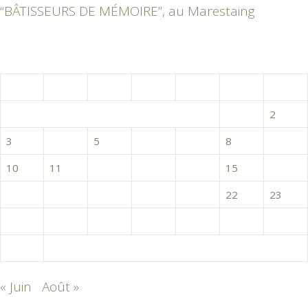
“BÂTISSEURS DE MÉMOIRE”, au Marestaing
juillet 2017
L
M
M
J
V
S
D
1
2
3
4
5
6
7
8
9
10
11
12
13
14
15
16
17
18
19
20
21
22
23
24
25
26
27
28
29
30
31
« Juin
Août »