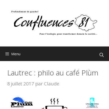
Aller
au
contenu
Menu
Lautrec : philo au café Plùm
8 juillet 2017
par
Claude