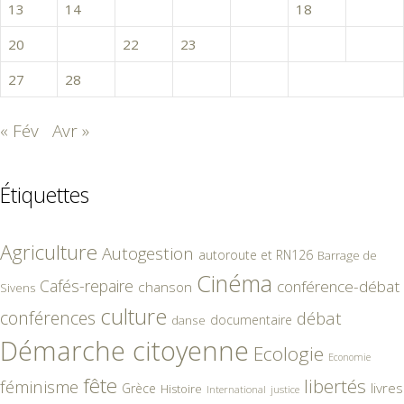
13
14
15
16
17
18
19
20
21
22
23
24
25
26
27
28
29
30
31
« Fév
Avr »
Étiquettes
Agriculture
Autogestion
autoroute et RN126
Barrage de
Cinéma
Cafés-repaire
conférence-débat
chanson
Sivens
culture
conférences
débat
documentaire
danse
Démarche citoyenne
Ecologie
Economie
fête
libertés
féminisme
livres
Grèce
Histoire
International
justice