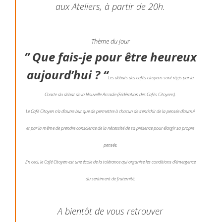
aux Ateliers, à partir de 20h.
Thème du jour
” Que fais-je pour être heureux
aujourd’hui ? “
Les débats des cafés citoyens sont régis par la
Charte du débat de la Nouvelle Arcadie (Fédération des Cafés Citoyens).
Le Café Citoyen n’a d’autre but que de permettre à chacun de s’enrichir de la pensée d’autrui
et par la même de prendre conscience de la nécessité de sa présence pour élargir sa propre
pensée.
En ceci, le Café Citoyen est une école de la tolérance qui organise les conditions d’émergence
du sentiment de fraternité.
A bientôt de vous retrouver