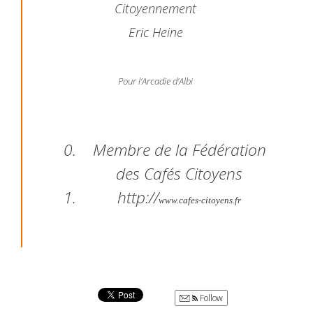
Citoyennement
Eric Heine
Pour l’Arcadie d’Albi
­ ­­ ­­ ­ ­ ­­ ­­­ ­­­­
­­­­­­­Membre de la Fédération
des Cafés Citoyens
http://
www.cafes-citoyens.fr
Follow