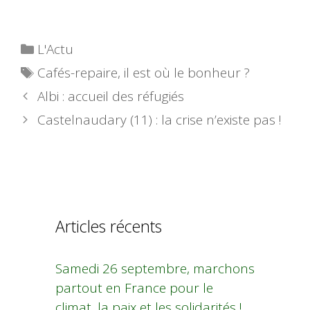
Catégories
L'Actu
Étiquettes
Cafés-repaire
,
il est où le bonheur ?
Albi : accueil des réfugiés
Castelnaudary (11) : la crise n’existe pas !
Articles récents
Samedi 26 septembre, marchons
partout en France pour le
climat, la paix et les solidarités !