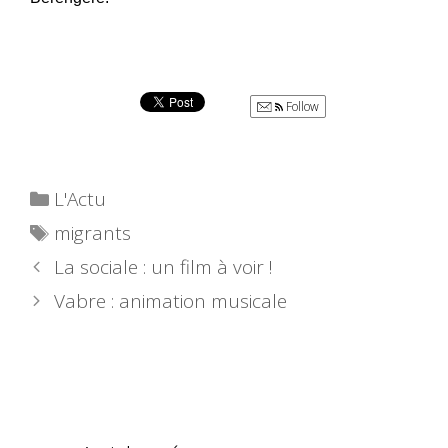
Follow
Catégories
L'Actu
Étiquettes
migrants
La sociale : un film à voir !
Vabre : animation musicale