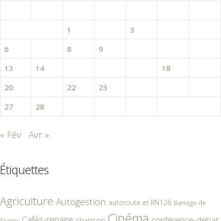
L
M
M
J
V
S
D
1
2
3
4
5
6
7
8
9
10
11
12
13
14
15
16
17
18
19
20
21
22
23
24
25
26
27
28
29
30
31
« Fév
Avr »
Étiquettes
Agriculture
Autogestion
autoroute et RN126
Barrage de
Cinéma
Cafés-repaire
conférence-débat
chanson
Sivens