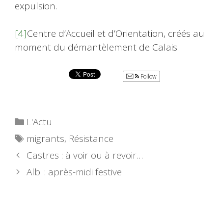
expulsion.
[4]
Centre d’Accueil et d’Orientation, créés au
moment du démantèlement de Calais.
Follow
Catégories
L'Actu
Étiquettes
migrants
,
Résistance
Castres : à voir ou à revoir…
Albi : après-midi festive