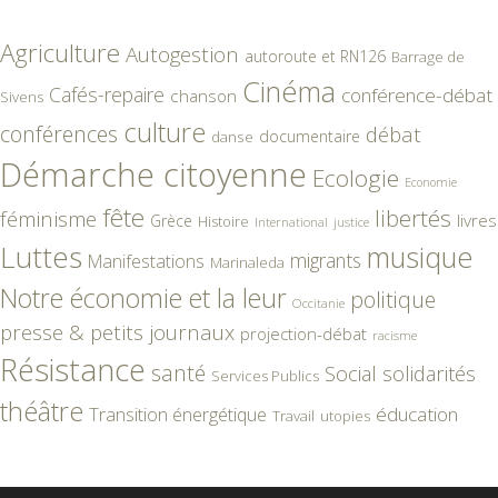
Agriculture
Autogestion
autoroute et RN126
Barrage de
Cinéma
Cafés-repaire
conférence-débat
chanson
Sivens
culture
conférences
débat
documentaire
danse
Démarche citoyenne
Ecologie
Economie
fête
libertés
féminisme
livres
Grèce
Histoire
International
justice
Luttes
musique
migrants
Manifestations
Marinaleda
Notre économie et la leur
politique
Occitanie
presse & petits journaux
projection-débat
racisme
Résistance
santé
Social
solidarités
Services Publics
théâtre
éducation
Transition énergétique
Travail
utopies