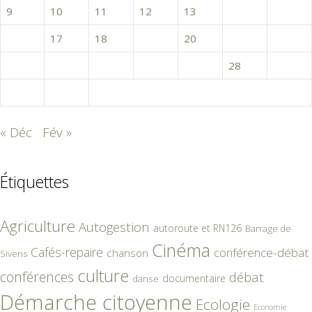
9
10
11
12
13
14
15
16
17
18
19
20
21
22
23
24
25
26
27
28
29
30
31
« Déc
Fév »
Étiquettes
Agriculture
Autogestion
autoroute et RN126
Barrage de
Cinéma
Cafés-repaire
conférence-débat
chanson
Sivens
culture
conférences
débat
documentaire
danse
Démarche citoyenne
Ecologie
Economie