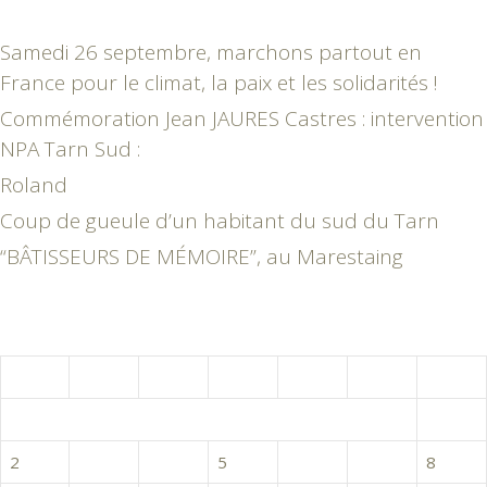
Samedi 26 septembre, marchons partout en
France pour le climat, la paix et les solidarités !
Commémoration Jean JAURES Castres : intervention
NPA Tarn Sud :
Roland
Coup de gueule d’un habitant du sud du Tarn
“BÂTISSEURS DE MÉMOIRE”, au Marestaing
janvier 2017
L
M
M
J
V
S
D
1
2
3
4
5
6
7
8