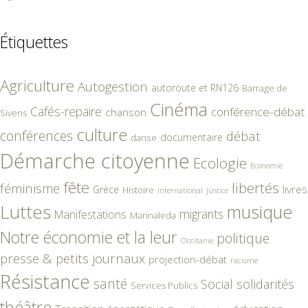
Étiquettes
Agriculture
Autogestion
autoroute et RN126
Barrage de
Cinéma
Cafés-repaire
conférence-débat
chanson
Sivens
culture
conférences
débat
documentaire
danse
Démarche citoyenne
Ecologie
Economie
fête
libertés
féminisme
livres
Grèce
Histoire
International
justice
Luttes
musique
migrants
Manifestations
Marinaleda
Notre économie et la leur
politique
Occitanie
presse & petits journaux
projection-débat
racisme
Résistance
santé
Social
solidarités
Services Publics
théâtre