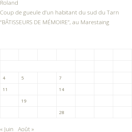
Roland
Coup de gueule d’un habitant du sud du Tarn
“BÂTISSEURS DE MÉMOIRE”, au Marestaing
juillet 2016
L
M
M
J
V
S
D
1
2
3
4
5
6
7
8
9
10
11
12
13
14
15
16
17
18
19
20
21
22
23
24
25
26
27
28
29
30
31
« Juin
Août »