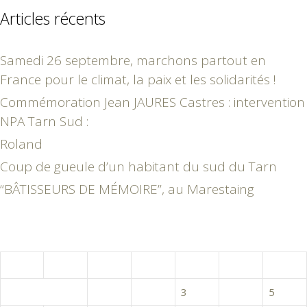
Articles récents
Samedi 26 septembre, marchons partout en
France pour le climat, la paix et les solidarités !
Commémoration Jean JAURES Castres : intervention
NPA Tarn Sud :
Roland
Coup de gueule d’un habitant du sud du Tarn
“BÂTISSEURS DE MÉMOIRE”, au Marestaing
juin 2016
L
M
M
J
V
S
D
1
2
3
4
5