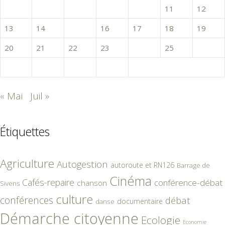
6
7
8
9
10
11
12
13
14
15
16
17
18
19
20
21
22
23
24
25
26
27
28
29
30
« Mai
Juil »
Étiquettes
Agriculture
Autogestion
autoroute et RN126
Barrage de
Cinéma
Cafés-repaire
conférence-débat
chanson
Sivens
culture
conférences
débat
documentaire
danse
Démarche citoyenne
Ecologie
Economie