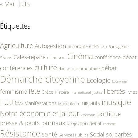
« Mai
Juil »
Étiquettes
Agriculture
Autogestion
autoroute et RN126
Barrage de
Cinéma
Cafés-repaire
conférence-débat
chanson
Sivens
culture
conférences
débat
documentaire
danse
Démarche citoyenne
Ecologie
Economie
fête
libertés
féminisme
livres
Grèce
Histoire
International
justice
Luttes
musique
migrants
Manifestations
Marinaleda
Notre économie et la leur
politique
Occitanie
presse & petits journaux
projection-débat
racisme
Résistance
santé
Social
solidarités
Services Publics