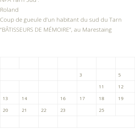
Roland
Coup de gueule d’un habitant du sud du Tarn
“BÂTISSEURS DE MÉMOIRE”, au Marestaing
juin 2016
L
M
M
J
V
S
D
1
2
3
4
5
6
7
8
9
10
11
12
13
14
15
16
17
18
19
20
21
22
23
24
25
26
27
28
29
30