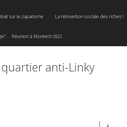
bat sur le zapatisme
La réinsertion sociale des riches !
”. . . Réunion à Montech (82)
 quartier anti-Linky