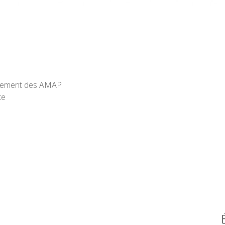
uvement des AMAP
te
mai 2016