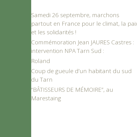
Samedi 26 septembre, marchons
partout en France pour le climat, la pai
et les solidarités !
Commémoration Jean JAURES Castres :
intervention NPA Tarn Sud :
Roland
Coup de gueule d’un habitant du sud
du Tarn
“BÂTISSEURS DE MÉMOIRE”, au
Marestaing