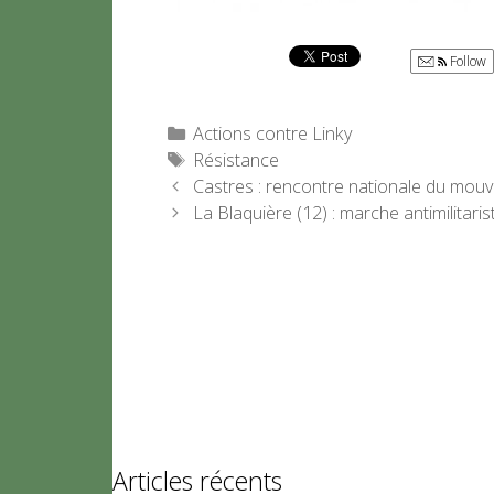
Follow
Catégories
Actions contre Linky
Étiquettes
Résistance
Castres : rencontre nationale du mo
La Blaquière (12) : marche antimilitaris
Articles récents