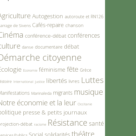
Agriculture
Autogestion
autoroute et RN126
Cafés-repaire
chanson
arrage de Sivens
Cinéma
conférences
conférence-débat
culture
débat
documentaire
danse
Démarche citoyenne
fête
Ecologie
féminisme
Grèce
Economie
Luttes
libertés
livres
istoire
International
justice
musique
migrants
Manifestations
Marinaleda
Notre économie et la leur
Occitanie
politique
presse & petits journaux
Résistance
santé
rojection-débat
racisme
théâtre
Social
solidarités
ervices Publics