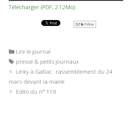
Télécharger (PDF, 2.12Mo)
Follow
Catégories
Lire le journal
Étiquettes
presse & petits journaux
Linky à Gaillac : rassemblement du 24
mars devant la mairie
Edito du n° 119