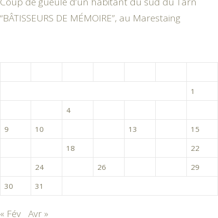
Coup de gueule d’un habitant du sud du Tarn
“BÂTISSEURS DE MÉMOIRE”, au Marestaing
mars 2015
L
M
M
J
V
S
D
1
2
3
4
5
6
7
8
9
10
11
12
13
14
15
16
17
18
19
20
21
22
23
24
25
26
27
28
29
30
31
« Fév
Avr »