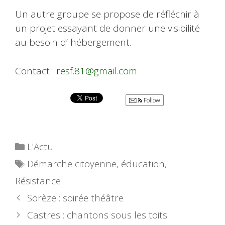
Un autre groupe se propose de réfléchir à
un projet essayant de donner une visibilité
au besoin d’ hébergement.
Contact :
resf.81@gmail.com
Follow
Catégories
L'Actu
Étiquettes
Démarche citoyenne
,
éducation
,
Résistance
Sorèze : soirée théâtre
Castres : chantons sous les toits