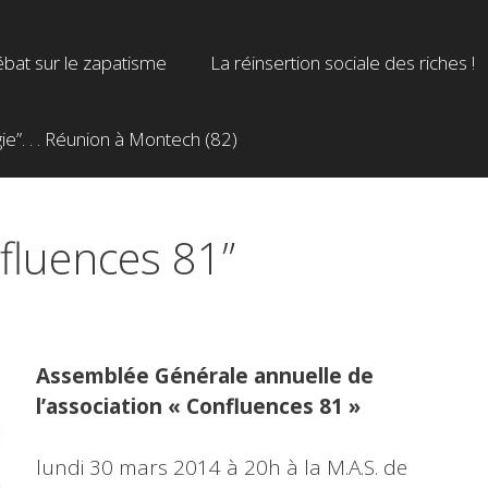
bat sur le zapatisme
La réinsertion sociale des riches !
”. . . Réunion à Montech (82)
fluences 81”
Assemblée Générale annuelle de
l’association « Confluences 81 »
lundi 30 mars 2014 à 20h à la M.A.S. de