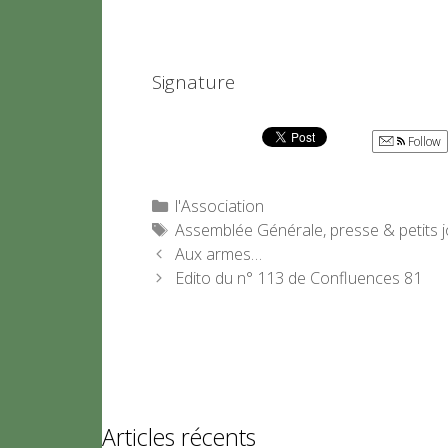
Signature
Follow
Catégories
l'Association
Étiquettes
Assemblée Générale
,
presse & petits 
Aux armes…
Edito du n° 113 de Confluences 81
Articles récents