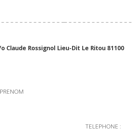
– – – – – – – – – – – – – – — – – – – – – – – – – – – – –
/o Claude Rossignol Lieu-Dit Le Ritou 81100
NOM
il : TELEPHONE :