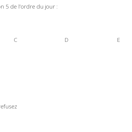
n 5 de l’ordre du jour :
 C D E
refusez