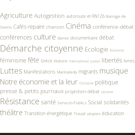
Agriculture
Autogestion
autoroute et RN126
Barrage de
Cinéma
Cafés-repaire
conférence-débat
chanson
Sivens
culture
conférences
débat
documentaire
danse
Démarche citoyenne
Ecologie
Economie
fête
libertés
féminisme
livres
Grèce
Histoire
International
justice
Luttes
musique
migrants
Manifestations
Marinaleda
Notre économie et la leur
politique
Occitanie
presse & petits journaux
projection-débat
racisme
Résistance
santé
Social
solidarités
Services Publics
théâtre
éducation
Transition énergétique
Travail
utopies