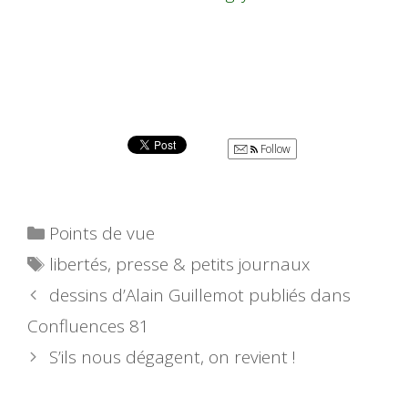
Follow
Catégories
Points de vue
Étiquettes
libertés
,
presse & petits journaux
dessins d’Alain Guillemot publiés dans
Confluences 81
S’ils nous dégagent, on revient !