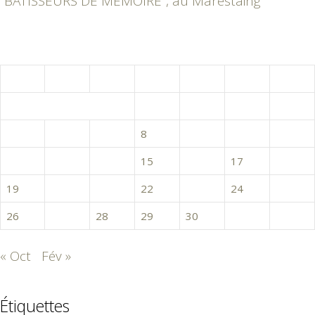
“BÂTISSEURS DE MÉMOIRE”, au Marestaing
janvier 2015
L
M
M
J
V
S
D
1
2
3
4
5
6
7
8
9
10
11
12
13
14
15
16
17
18
19
20
21
22
23
24
25
26
27
28
29
30
31
« Oct
Fév »
Étiquettes