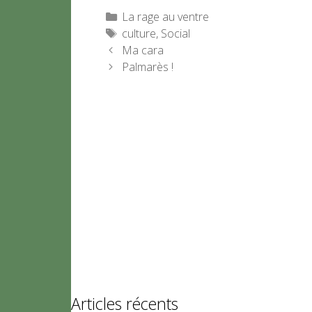
Catégories
La rage au ventre
Étiquettes
culture
,
Social
Ma cara
Palmarès !
Articles récents