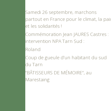
Samedi 26 septembre, marchons
partout en France pour le climat, la pai
et les solidarités !
Commémoration Jean JAURES Castres :
intervention NPA Tarn Sud :
Roland
Coup de gueule d’un habitant du sud
du Tarn
“BÂTISSEURS DE MÉMOIRE”, au
Marestaing