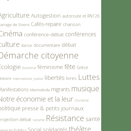
Agriculture
Autogestion
autoroute et RN126
Cafés-repaire
chanson
arrage de Sivens
Cinéma
conférences
conférence-débat
culture
débat
documentaire
danse
Démarche citoyenne
fête
Ecologie
féminisme
Grèce
Economie
Luttes
libertés
livres
istoire
International
justice
musique
migrants
Manifestations
Marinaleda
Notre économie et la leur
Occitanie
politique
presse & petits journaux
Résistance
santé
rojection-débat
racisme
théâtre
Social
solidarités
ervices Publics