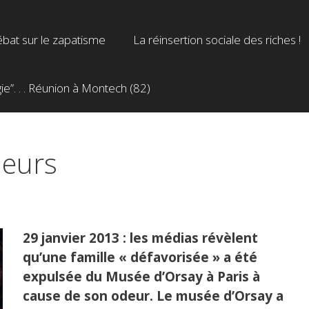
bat sur le zapatisme
La réinsertion sociale des riches !
”. . . Réunion à Montech (82)
deurs
29 janvier 2013 : les médias révèlent
qu’une famille « défavorisée » a été
expulsée du Musée d’Orsay à Paris à
cause de son odeur. Le musée d’Orsay a