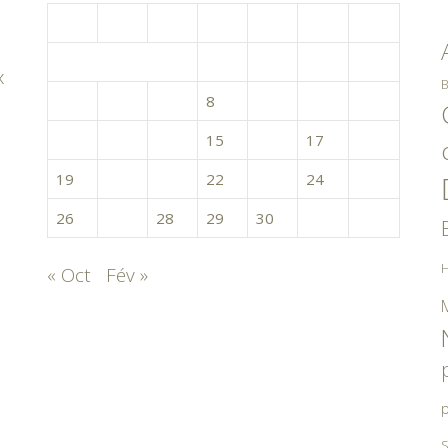
L
M
M
J
V
S
D
1
2
3
4
x
B
5
6
7
8
9
10
11
12
13
14
15
16
17
18
19
20
21
22
23
24
25
26
27
28
29
30
31
H
« Oct
Fév »
p
S