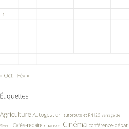
L
M
M
J
V
S
D
1
2
3
4
5
6
7
8
9
10
11
12
13
14
15
16
17
18
19
20
21
22
23
24
25
26
27
28
29
30
31
« Oct
Fév »
Étiquettes
Agriculture
Autogestion
autoroute et RN126
Barrage de
Cinéma
Cafés-repaire
conférence-débat
chanson
Sivens