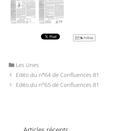
Follow
Catégories
Les Unes
Edito du n°64 de Confluences 81
Edito du n°65 de Confluences 81
Articles récents