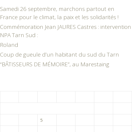
Samedi 26 septembre, marchons partout en
France pour le climat, la paix et les solidarités !
Commémoration Jean JAURES Castres : intervention
NPA Tarn Sud :
Roland
Coup de gueule d’un habitant du sud du Tarn
“BÂTISSEURS DE MÉMOIRE”, au Marestaing
août 2026
L
M
M
J
V
S
D
1
2
3
4
5
6
7
8
9
10
11
12
13
14
15
16