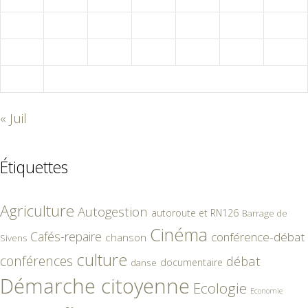
17
18
19
20
21
22
23
24
25
26
27
28
29
30
31
« Juil
Étiquettes
Agriculture
Autogestion
autoroute et RN126
Barrage de
Cinéma
Cafés-repaire
conférence-débat
chanson
Sivens
culture
conférences
débat
documentaire
danse
Démarche citoyenne
Ecologie
Economie