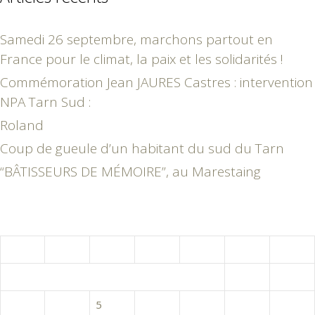
Samedi 26 septembre, marchons partout en
France pour le climat, la paix et les solidarités !
Commémoration Jean JAURES Castres : intervention
NPA Tarn Sud :
Roland
Coup de gueule d’un habitant du sud du Tarn
“BÂTISSEURS DE MÉMOIRE”, au Marestaing
août 2026
L
M
M
J
V
S
D
1
2
3
4
5
6
7
8
9