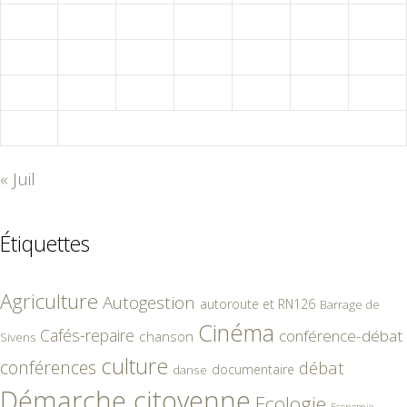
10
11
12
13
14
15
16
17
18
19
20
21
22
23
24
25
26
27
28
29
30
31
« Juil
Étiquettes
Agriculture
Autogestion
autoroute et RN126
Barrage de
Cinéma
Cafés-repaire
conférence-débat
chanson
Sivens
culture
conférences
débat
documentaire
danse
Démarche citoyenne
Ecologie