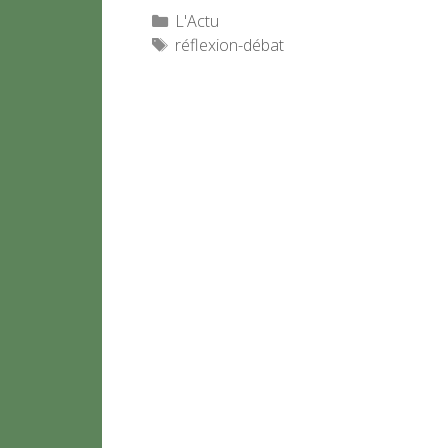
Catégories
L'Actu
Étiquettes
réflexion-débat