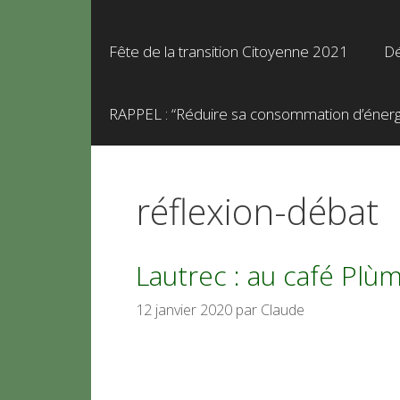
Fête de la transition Citoyenne 2021
Dé
RAPPEL : “Réduire sa consommation d’énergie
réflexion-débat
Lautrec : au café Plù
12 janvier 2020
par
Claude