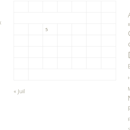
L
M
M
J
V
S
D
1
2
x
B
3
4
5
6
7
8
9
10
11
12
13
14
15
16
17
18
19
20
21
22
23
24
25
26
27
28
29
30
31
H
« Juil
p
S