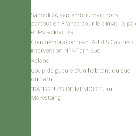
Samedi 26 septembre, marchons
partout en France pour le climat, la pai
et les solidarités !
Commémoration Jean JAURES Castres :
intervention NPA Tarn Sud :
Roland
Coup de gueule d’un habitant du sud
du Tarn
“BÂTISSEURS DE MÉMOIRE”, au
Marestaing