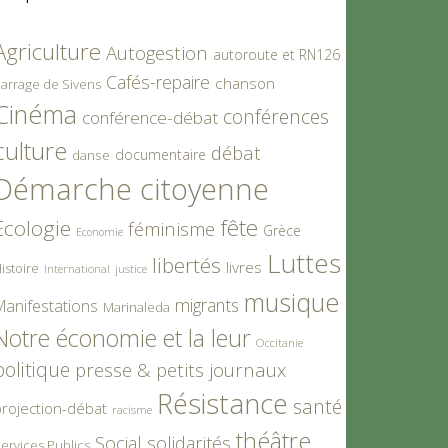
Agriculture
Autogestion
autoroute et RN126
Cafés-repaire
chanson
arrage de Sivens
Cinéma
conférences
conférence-débat
culture
débat
documentaire
danse
Démarche citoyenne
fête
Ecologie
féminisme
Grèce
Economie
Luttes
libertés
livres
istoire
International
justice
musique
migrants
Manifestations
Marinaleda
Notre économie et la leur
Occitanie
politique
presse & petits journaux
Résistance
santé
rojection-débat
racisme
théâtre
Social
solidarités
ervices Publics