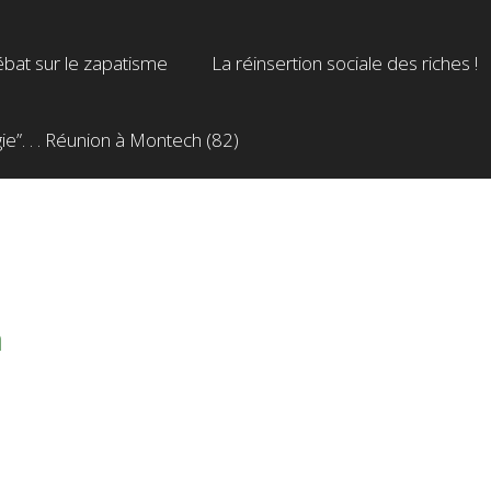
bat sur le zapatisme
La réinsertion sociale des riches !
”. . . Réunion à Montech (82)
m