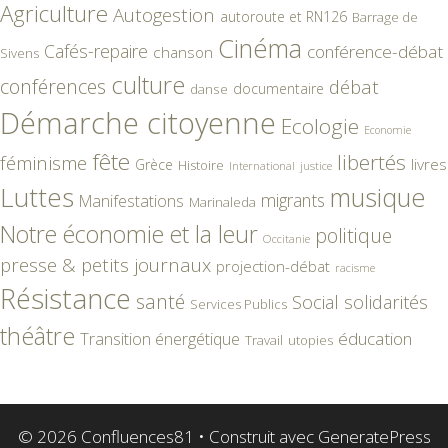
Agriculture
Autogestion
autoroute et RN126
Barrage de
Cinéma
Cafés-repaire
conférence-débat
chanson
Sivens
culture
conférences
débat
documentaire
danse
Démarche citoyenne
Ecologie
Economie
fête
libertés
féminisme
livres
Grèce
Histoire
International
justice
Luttes
musique
migrants
Manifestations
Marinaleda
Notre économie et la leur
politique
Occitanie
presse & petits journaux
projection-débat
racisme
Résistance
santé
Social
solidarités
Services Publics
théâtre
éducation
Transition énergétique
Travail
utopies
© 2026 Confluences81
• Construit avec
GeneratePress