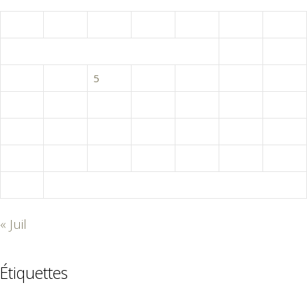
L
M
M
J
V
S
D
1
2
3
4
5
6
7
8
9
10
11
12
13
14
15
16
17
18
19
20
21
22
23
24
25
26
27
28
29
30
31
« Juil
Étiquettes