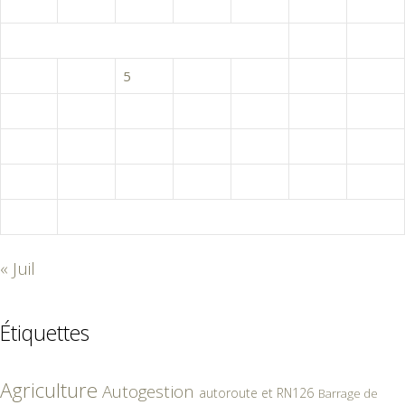
L
M
M
J
V
S
D
1
2
3
4
5
6
7
8
9
10
11
12
13
14
15
16
17
18
19
20
21
22
23
24
25
26
27
28
29
30
31
« Juil
Étiquettes
Agriculture
Autogestion
autoroute et RN126
Barrage de