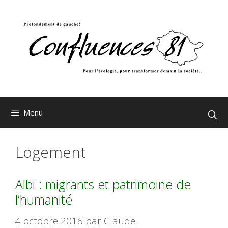
Aller
au
contenu
Menu
Logement
Albi : migrants et patrimoine de
l’humanité
4 octobre 2016
par
Claude