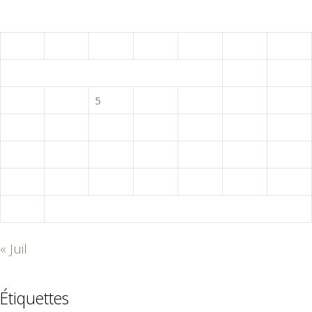
août 2026
L
M
M
J
V
S
D
1
2
3
4
5
6
7
8
9
10
11
12
13
14
15
16
17
18
19
20
21
22
23
24
25
26
27
28
29
30
31
« Juil
Étiquettes