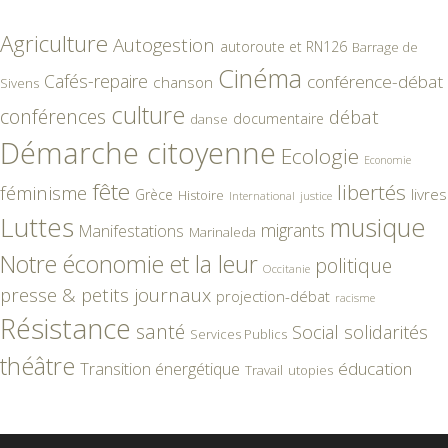
Agriculture
Autogestion
autoroute et RN126
Barrage de
Cinéma
Cafés-repaire
conférence-débat
chanson
Sivens
culture
conférences
débat
documentaire
danse
Démarche citoyenne
Ecologie
Economie
fête
libertés
féminisme
livres
Grèce
Histoire
International
justice
Luttes
musique
migrants
Manifestations
Marinaleda
Notre économie et la leur
politique
Occitanie
presse & petits journaux
projection-débat
racisme
Résistance
santé
Social
solidarités
Services Publics
théâtre
éducation
Transition énergétique
Travail
utopies