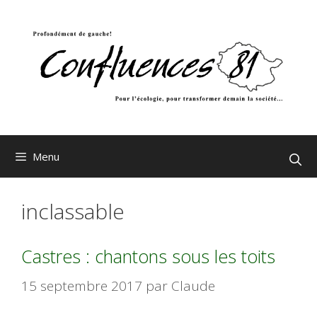
Aller
au
contenu
Menu
inclassable
Castres : chantons sous les toits
15 septembre 2017
par
Claude