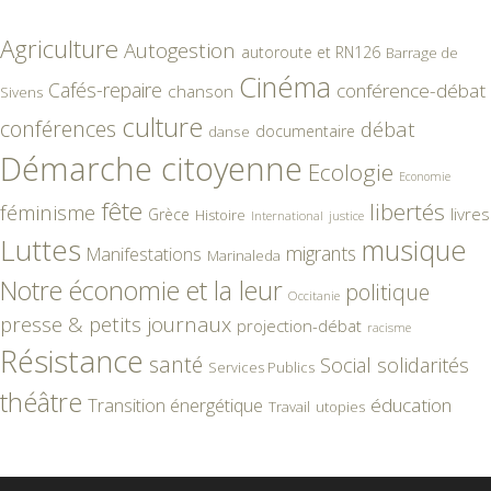
Agriculture
Autogestion
autoroute et RN126
Barrage de
Cinéma
Cafés-repaire
conférence-débat
chanson
Sivens
culture
conférences
débat
documentaire
danse
Démarche citoyenne
Ecologie
Economie
fête
libertés
féminisme
livres
Grèce
Histoire
International
justice
Luttes
musique
migrants
Manifestations
Marinaleda
Notre économie et la leur
politique
Occitanie
presse & petits journaux
projection-débat
racisme
Résistance
santé
Social
solidarités
Services Publics
théâtre
éducation
Transition énergétique
Travail
utopies