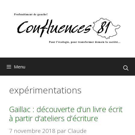
Aller
au
contenu
Menu
expérimentations
Gaillac : découverte d’un livre écrit
à partir d’ateliers d’écriture
7 novembre 2018
par
Claude