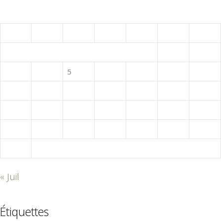
août 2026
L
M
M
J
V
S
D
1
2
3
4
5
6
7
8
9
10
11
12
13
14
15
16
17
18
19
20
21
22
23
24
25
26
27
28
29
30
31
« Juil
Étiquettes