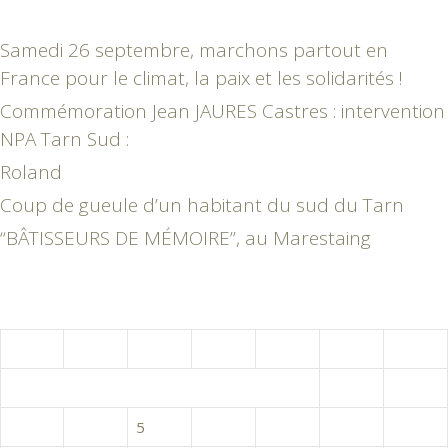
Samedi 26 septembre, marchons partout en
France pour le climat, la paix et les solidarités !
Commémoration Jean JAURES Castres : intervention
NPA Tarn Sud :
Roland
Coup de gueule d’un habitant du sud du Tarn
“BÂTISSEURS DE MÉMOIRE”, au Marestaing
août 2026
L
M
M
J
V
S
D
1
2
3
4
5
6
7
8
9