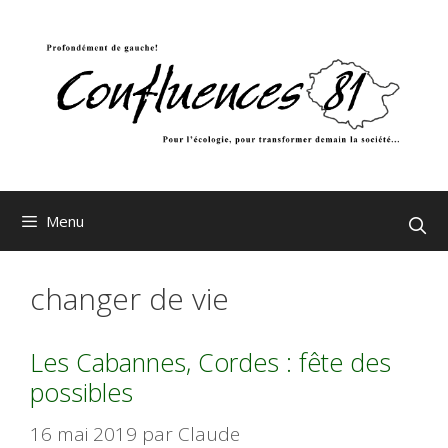
Aller
au
contenu
Menu
changer de vie
Les Cabannes, Cordes : fête des
possibles
16 mai 2019
par
Claude