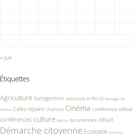
10
11
12
13
14
15
16
17
18
19
20
21
22
23
24
25
26
27
28
29
30
31
« Juil
Étiquettes
Agriculture
Autogestion
autoroute et RN126
Barrage de
Cinéma
Cafés-repaire
conférence-débat
chanson
Sivens
culture
conférences
débat
documentaire
danse
Démarche citoyenne
Ecologie
Economie