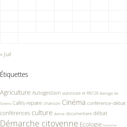
10
11
12
13
14
15
16
17
18
19
20
21
22
23
24
25
26
27
28
29
30
31
« Juil
Étiquettes
Agriculture
Autogestion
autoroute et RN126
Barrage de
Cinéma
Cafés-repaire
conférence-débat
chanson
Sivens
culture
conférences
débat
documentaire
danse
Démarche citoyenne
Ecologie
Economie