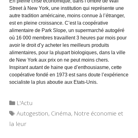
En pleine crise économique, dans l’ombre de Wall
Street à New York, une institution qui représente une
autre tradition américaine, moins connue à l’étranger,
est en pleine croissance. C’est la coopérative
alimentaire de Park Slope, un supermarché autogéré
où 16 000 membres travaillent 3 heures par mois pour
avoir le droit d’y acheter les meilleurs produits
alimentaires, pour la plupart biologiques, dans la ville
de New York aux prix on ne peut moins chers.
Inspirant autant de haine que d’enthousiasme, cette
coopérative fondé en 1973 est sans doute l’expérience
socialiste la plus aboutie aux Etats-Unis.
Catégories
L'Actu
Étiquettes
Autogestion
,
Cinéma
,
Notre économie et
la leur