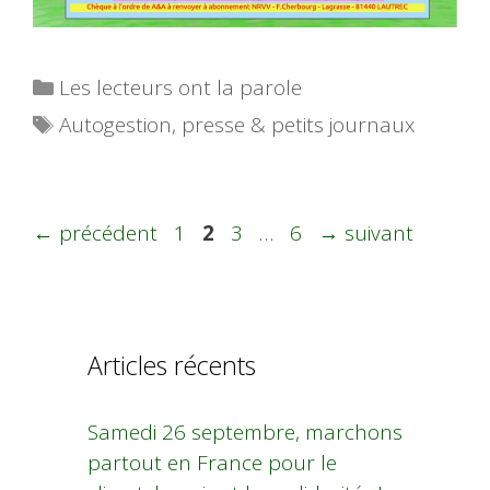
Catégories
Les lecteurs ont la parole
Étiquettes
Autogestion
,
presse & petits journaux
Page
Page
Page
Page
←
précédent
1
2
3
…
6
→
suivant
Articles récents
Samedi 26 septembre, marchons
partout en France pour le