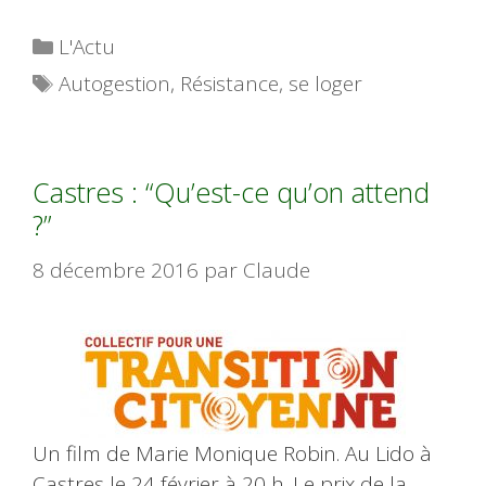
Catégories
L'Actu
Étiquettes
Autogestion
,
Résistance
,
se loger
Castres : “Qu’est-ce qu’on attend
?”
8 décembre 2016
par
Claude
Un film de Marie Monique Robin. Au Lido à
Castres le 24 février à 20 h. Le prix de la