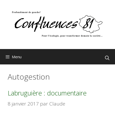
Aller
au
contenu
Menu
Autogestion
Labruguière : documentaire
8 janvier 2017
par
Claude