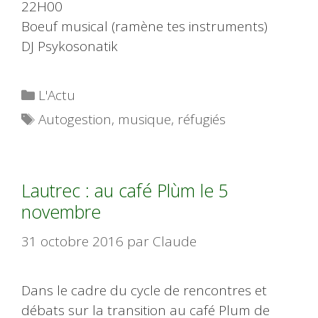
22H00
Boeuf musical (ramène tes instruments)
DJ Psykosonatik
Catégories
L'Actu
Étiquettes
Autogestion
,
musique
,
réfugiés
Lautrec : au café Plùm le 5
novembre
31 octobre 2016
par
Claude
Dans le cadre du cycle de rencontres et
débats sur la transition au café Plum de