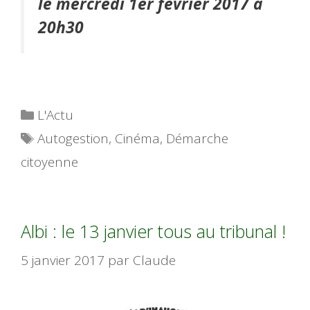
le mercredi 1er février 2017 à
20h30
Catégories
L'Actu
Étiquettes
Autogestion
,
Cinéma
,
Démarche
citoyenne
Albi : le 13 janvier tous au tribunal !
5 janvier 2017
par
Claude