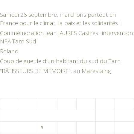
Samedi 26 septembre, marchons partout en
France pour le climat, la paix et les solidarités !
Commémoration Jean JAURES Castres : intervention
NPA Tarn Sud :
Roland
Coup de gueule d’un habitant du sud du Tarn
“BÂTISSEURS DE MÉMOIRE”, au Marestaing
août 2026
L
M
M
J
V
S
D
1
2
3
4
5
6
7
8
9