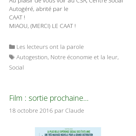
Au plaisir de vous voir au CSA, Centre Social
Autogéré, abrité par le
CAAT !
MIAOU, (MERCI) LE CAAT !
Catégories
Les lecteurs ont la parole
Étiquettes
Autogestion
,
Notre économie et la leur
,
Social
Film : sortie prochaine…
18 octobre 2016
par
Claude