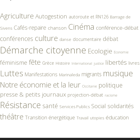
Agriculture
Autogestion
autoroute et RN126
Barrage de
Cinéma
Cafés-repaire
conférence-débat
chanson
Sivens
culture
conférences
débat
documentaire
danse
Démarche citoyenne
Ecologie
Economie
fête
libertés
féminisme
livres
Grèce
Histoire
International
justice
Luttes
musique
migrants
Manifestations
Marinaleda
Notre économie et la leur
politique
Occitanie
presse & petits journaux
projection-débat
racisme
Résistance
santé
Social
solidarités
Services Publics
théâtre
éducation
Transition énergétique
Travail
utopies