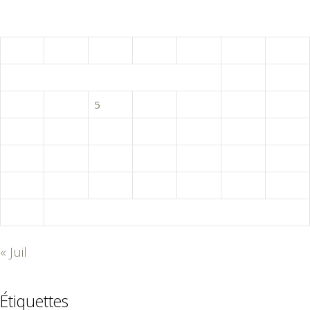
août 2026
L
M
M
J
V
S
D
1
2
3
4
5
6
7
8
9
10
11
12
13
14
15
16
17
18
19
20
21
22
23
24
25
26
27
28
29
30
31
« Juil
Étiquettes