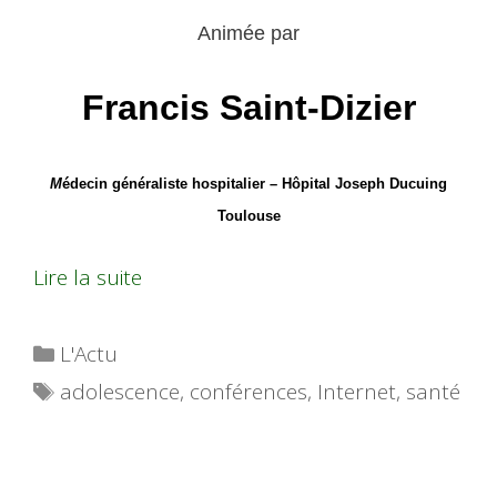
Animée par
Francis Saint-Dizier
M
édecin généraliste hospitalier – Hôpital Joseph Ducuing
Toulouse
Lire la suite
Catégories
L'Actu
Étiquettes
adolescence
,
conférences
,
Internet
,
santé