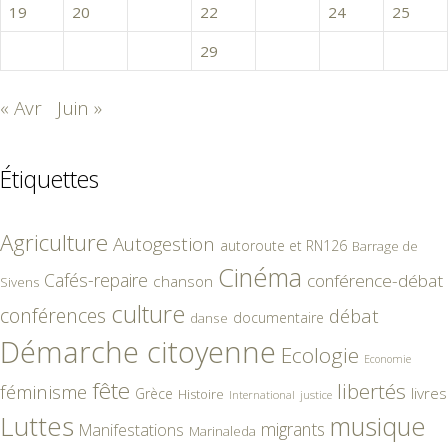
19
20
21
22
23
24
25
26
27
28
29
30
31
« Avr
Juin »
Étiquettes
Agriculture
Autogestion
autoroute et RN126
Barrage de
Cinéma
Cafés-repaire
conférence-débat
chanson
Sivens
culture
conférences
débat
documentaire
danse
Démarche citoyenne
Ecologie
Economie
fête
libertés
féminisme
livres
Grèce
Histoire
International
justice
Luttes
musique
migrants
Manifestations
Marinaleda