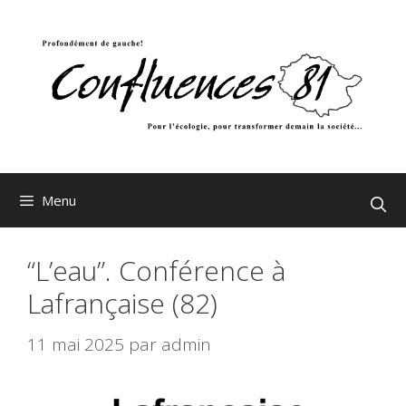
Aller
au
contenu
Menu
“L’eau”. Conférence à
Lafrançaise (82)
11 mai 2025
par
admin