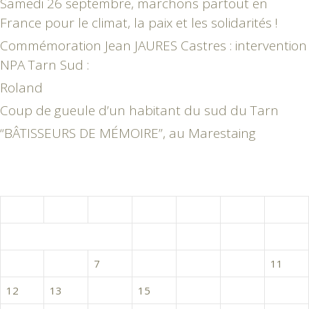
Samedi 26 septembre, marchons partout en
France pour le climat, la paix et les solidarités !
Commémoration Jean JAURES Castres : intervention
NPA Tarn Sud :
Roland
Coup de gueule d’un habitant du sud du Tarn
“BÂTISSEURS DE MÉMOIRE”, au Marestaing
mai 2025
L
M
M
J
V
S
D
1
2
3
4
5
6
7
8
9
10
11
12
13
14
15
16
17
18